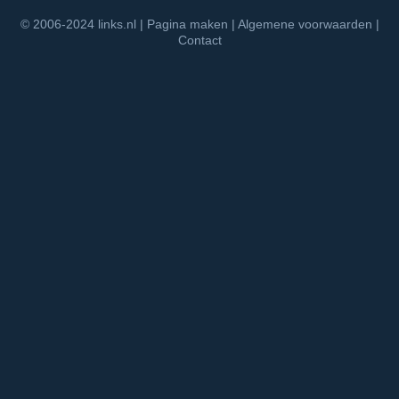
© 2006-2024
links.nl
|
Pagina maken
|
Algemene voorwaarden
|
Contact